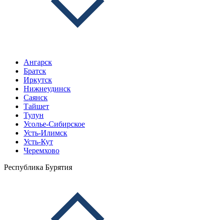
Ангарск
Братск
Иркутск
Нижнеудинск
Саянск
Тайшет
Тулун
Усолье-Сибирское
Усть-Илимск
Усть-Кут
Черемхово
Республика Бурятия