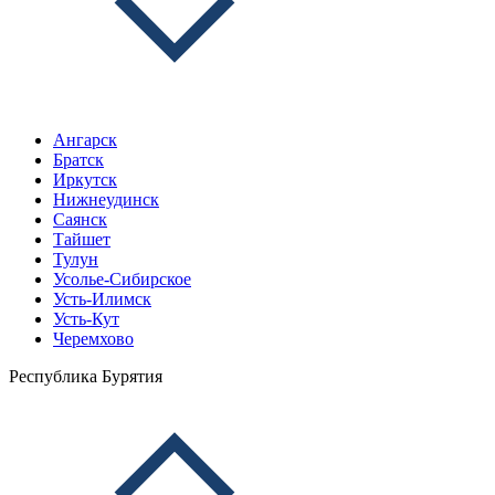
Ангарск
Братск
Иркутск
Нижнеудинск
Саянск
Тайшет
Тулун
Усолье-Сибирское
Усть-Илимск
Усть-Кут
Черемхово
Республика Бурятия