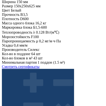
Ширина
150 мм
Размер
150x250x625 мм
Цвет
Белый
Прочность
B3,5
Плотность
D600
Масса одного блока
16,2 кг
Маркировка блока
Б1,5-600
Теплопроводность λ
0.128 Вт/(м℃)
Морозостойкость
F100
Паропроницаемость µ
0,2 мг/м·ч·Па
Усадка
0,4 мм/м
Производитель
Силекс
Кол-во в поддоне
64 шт
Кол-во блоков в м³
43 шт
Минимальная партия
1 поддон (1.5 м³)
Смотреть сертификаты