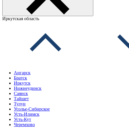
Иркутская область
Ангарск
Братск
Иркутск
Нижнеудинск
Саянск
Тайшет
Тулун
Усолье-Сибирское
Усть-Илимск
Усть-Кут
Черемхово