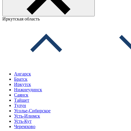
Иркутская область
Ангарск
Братск
Иркутск
Нижнеудинск
Саянск
Тайшет
Тулун
Усолье-Сибирское
Усть-Илимск
Усть-Кут
Черемхово