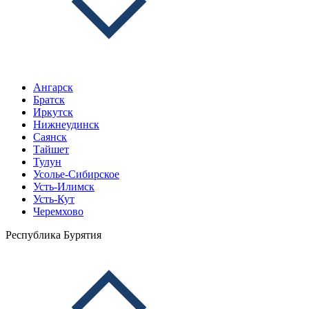
Ангарск
Братск
Иркутск
Нижнеудинск
Саянск
Тайшет
Тулун
Усолье-Сибирское
Усть-Илимск
Усть-Кут
Черемхово
Республика Бурятия