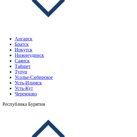
Ангарск
Братск
Иркутск
Нижнеудинск
Саянск
Тайшет
Тулун
Усолье-Сибирское
Усть-Илимск
Усть-Кут
Черемхово
Республика Бурятия