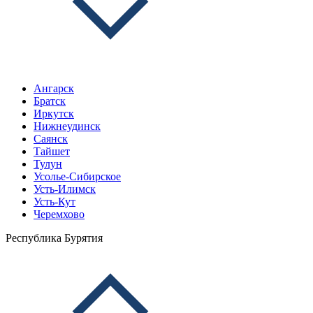
Ангарск
Братск
Иркутск
Нижнеудинск
Саянск
Тайшет
Тулун
Усолье-Сибирское
Усть-Илимск
Усть-Кут
Черемхово
Республика Бурятия