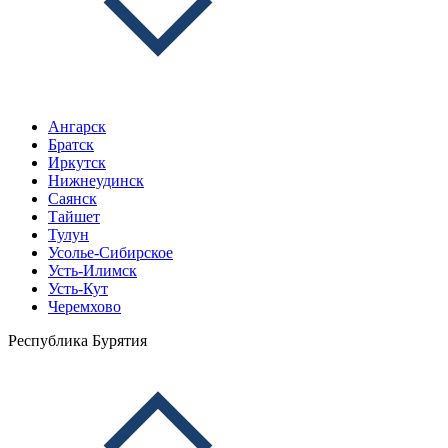
Ангарск
Братск
Иркутск
Нижнеудинск
Саянск
Тайшет
Тулун
Усолье-Сибирское
Усть-Илимск
Усть-Кут
Черемхово
Республика Бурятия