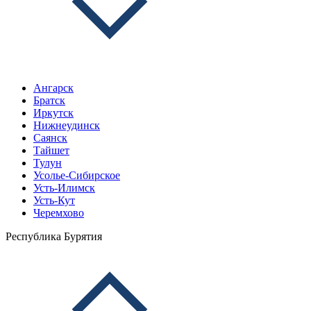
Ангарск
Братск
Иркутск
Нижнеудинск
Саянск
Тайшет
Тулун
Усолье-Сибирское
Усть-Илимск
Усть-Кут
Черемхово
Республика Бурятия